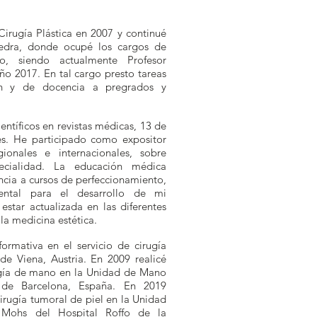
irugía Plástica en 2007 y continué
tedra, donde ocupé los cargos de
to, siendo actualmente Profesor
o 2017. En tal cargo presto tareas
ción y de docencia a pregrados y
entíficos en revistas médicas, 13 de
les. He participado como expositor
ionales e internacionales, sobre
ecialidad. La educación médica
ncia a cursos de perfeccionamiento,
ental para el desarrollo de mi
estar actualizada en las diferentes
 la medicina estética.
ormativa en el servicio de cirugía
de Viena, Austria. En 2009 realicé
ugía de mano en la Unidad de Mano
 de Barcelona, España. En 2019
irugía tumoral de piel en la Unidad
 Mohs del Hospital Roffo de la