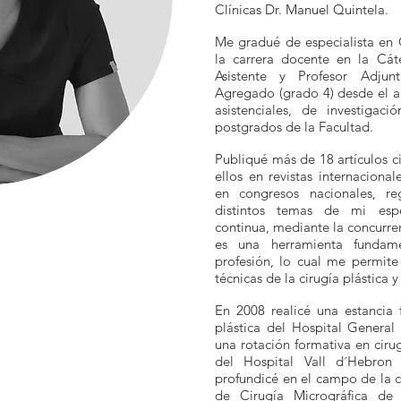
Clínicas Dr. Manuel Quintela.
Me gradué de especialista en C
la carrera docente en la Cá
Asistente y Profesor Adjun
Agregado (grado 4) desde el añ
asistenciales, de investiga
postgrados de la Facultad.
Publiqué más de 18 artículos ci
ellos en revistas internaciona
en congresos nacionales, reg
distintos temas de mi esp
continua, mediante la concurre
es una herramienta fundam
profesión, lo cual me permite 
técnicas de la cirugía plástica y
En 2008 realicé una estancia f
plástica del Hospital General 
una rotación formativa en cir
del Hospital Vall d´Hebron
profundicé en el campo de la c
de Cirugía Micrográfica de